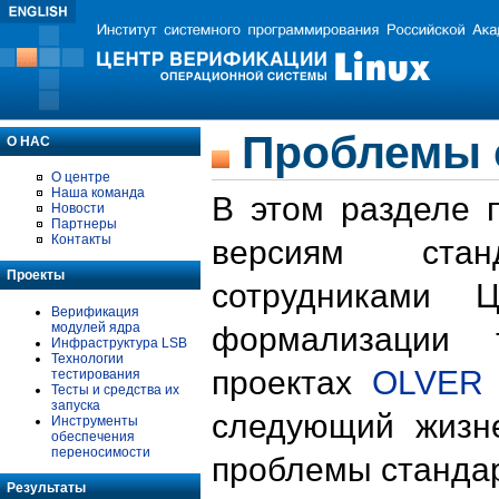
Проблемы 
О НАС
О центре
Наша команда
В этом разделе 
Новости
Партнеры
Контакты
версиям стан
Проекты
сотрудниками 
Верификация
модулей ядра
формализации 
Инфраструктура LSB
Технологии
проектах
OLVER
тестирования
Тесты и средства их
запуска
следующий жизн
Инструменты
обеспечения
переносимости
проблемы стандар
Результаты