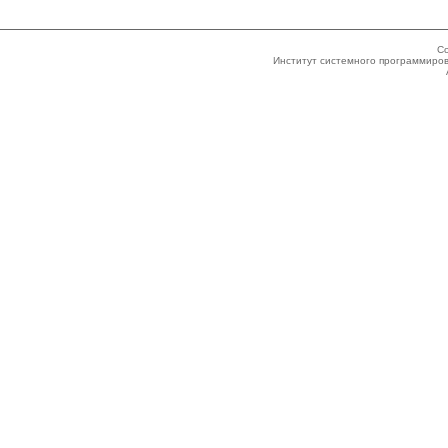
Co
Институт системного программиров