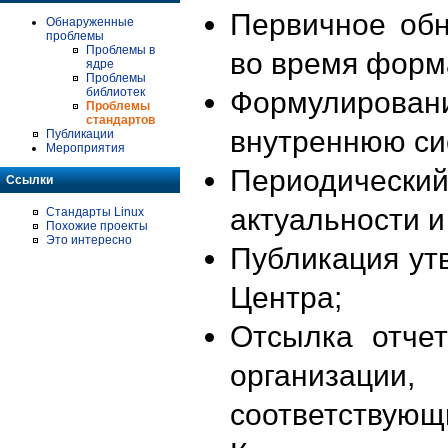
Первичное об
Обнаруженные
проблемы
Проблемы в
во время форм
ядре
Проблемы
библиотек
Формулирова
Проблемы
стандартов
внутреннюю си
Публикации
Мероприятия
Периодиче
Ссылки
актуальности 
Стандарты Linux
Похожие проекты
Это интересно
Публикация ут
Центра;
Отсылка отче
организации
соответствующ