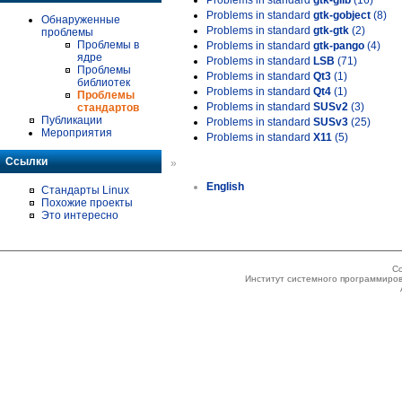
Problems in standard
gtk-glib
(16)
Problems in standard
gtk-gobject
(8)
Обнаруженные
Problems in standard
gtk-gtk
(2)
проблемы
Проблемы в
Problems in standard
gtk-pango
(4)
ядре
Problems in standard
LSB
(71)
Проблемы
Problems in standard
Qt3
(1)
библиотек
Problems in standard
Qt4
(1)
Проблемы
Problems in standard
SUSv2
(3)
стандартов
Публикации
Problems in standard
SUSv3
(25)
Мероприятия
Problems in standard
X11
(5)
Ссылки
»
English
Стандарты Linux
Похожие проекты
Это интересно
Co
Институт системного программиров