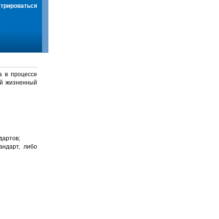
стрироваться
а в процессе
й жизненный
дартов;
андарт, либо