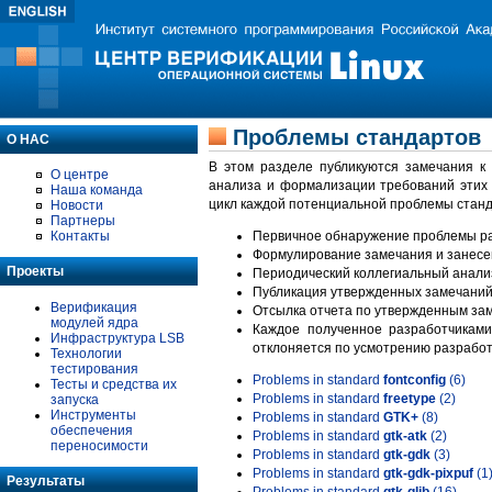
Проблемы стандартов
О НАС
В этом разделе публикуются замечания к
О центре
анализа и формализации требований этих
Наша команда
цикл каждой потенциальной проблемы станд
Новости
Партнеры
Контакты
Первичное обнаружение проблемы ра
Формулирование замечания и занесе
Проекты
Периодический коллегиальный анализ
Публикация утвержденных замечаний 
Верификация
Отсылка отчета по утвержденным зам
модулей ядра
Каждое полученное разработчиками
Инфраструктура LSB
отклоняется по усмотрению разработ
Технологии
тестирования
Problems in standard
fontconfig
(6)
Тесты и средства их
Problems in standard
freetype
(2)
запуска
Инструменты
Problems in standard
GTK+
(8)
обеспечения
Problems in standard
gtk-atk
(2)
переносимости
Problems in standard
gtk-gdk
(3)
Problems in standard
gtk-gdk-pixpuf
(1
Результаты