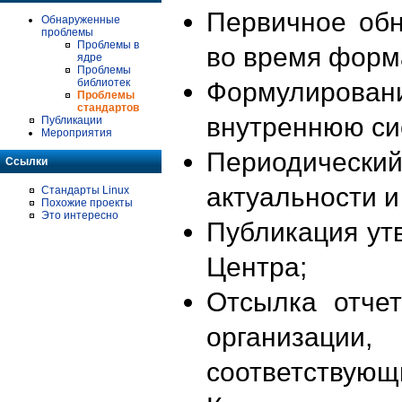
Первичное об
Обнаруженные
проблемы
Проблемы в
во время форм
ядре
Проблемы
библиотек
Формулирова
Проблемы
стандартов
внутреннюю си
Публикации
Мероприятия
Периодиче
Ссылки
актуальности 
Стандарты Linux
Похожие проекты
Это интересно
Публикация ут
Центра;
Отсылка отче
организации
соответствующ