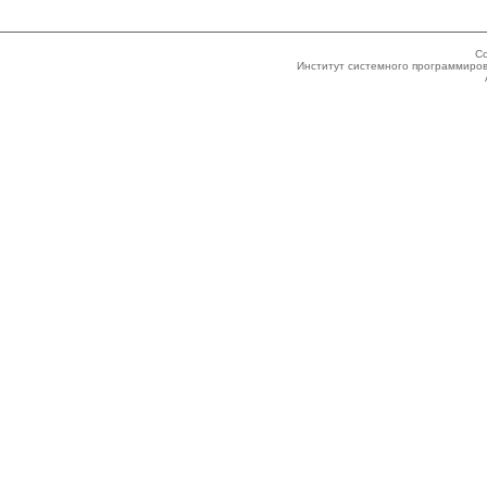
Co
Институт системного программиров