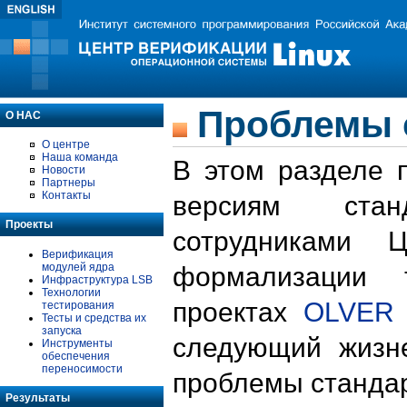
Проблемы 
О НАС
О центре
Наша команда
В этом разделе 
Новости
Партнеры
Контакты
версиям стан
Проекты
сотрудниками 
Верификация
модулей ядра
формализации 
Инфраструктура LSB
Технологии
проектах
OLVER
тестирования
Тесты и средства их
запуска
следующий жизн
Инструменты
обеспечения
переносимости
проблемы стандар
Результаты