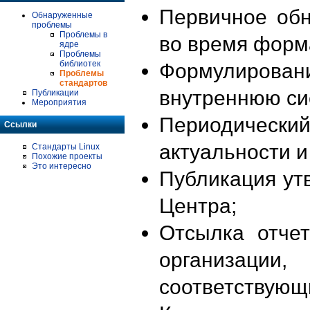
Первичное об
Обнаруженные
проблемы
Проблемы в
во время форм
ядре
Проблемы
библиотек
Формулирова
Проблемы
стандартов
внутреннюю си
Публикации
Мероприятия
Периодиче
Ссылки
актуальности 
Стандарты Linux
Похожие проекты
Это интересно
Публикация ут
Центра;
Отсылка отче
организации
соответствующ