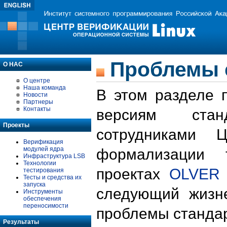
Проблемы 
О НАС
О центре
Наша команда
В этом разделе 
Новости
Партнеры
Контакты
версиям стан
Проекты
сотрудниками 
Верификация
модулей ядра
формализации 
Инфраструктура LSB
Технологии
проектах
OLVER
тестирования
Тесты и средства их
запуска
следующий жизн
Инструменты
обеспечения
переносимости
проблемы стандар
Результаты