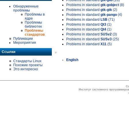
Problems in standard
gtk-glib
(16)
Problems in standard
gtk-gobject
(8)
Обнаруженные
Problems in standard
gtk-gtk
(2)
проблемы
Проблемы в
Problems in standard
gtk-pango
(4)
ядре
Problems in standard
LSB
(71)
Проблемы
Problems in standard
Qt3
(1)
библиотек
Problems in standard
Qt4
(1)
Проблемы
Problems in standard
SUSv2
(3)
стандартов
Публикации
Problems in standard
SUSv3
(25)
Мероприятия
Problems in standard
X11
(5)
Ссылки
»
English
Стандарты Linux
Похожие проекты
Это интересно
Co
Институт системного программиров