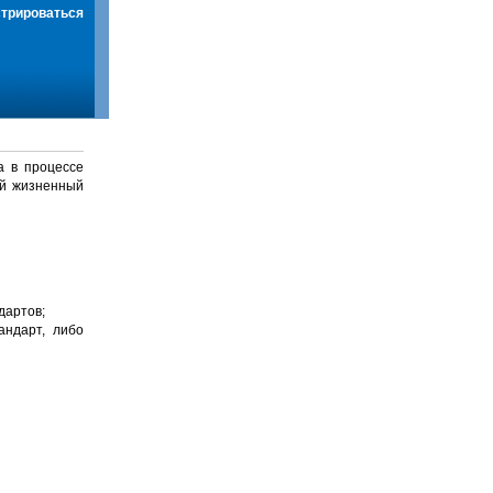
стрироваться
а в процессе
й жизненный
дартов;
андарт, либо