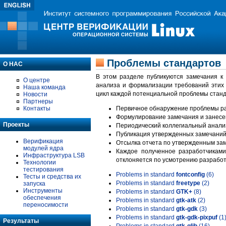
Проблемы стандартов
О НАС
В этом разделе публикуются замечания к
О центре
анализа и формализации требований этих
Наша команда
цикл каждой потенциальной проблемы станд
Новости
Партнеры
Контакты
Первичное обнаружение проблемы ра
Формулирование замечания и занесе
Проекты
Периодический коллегиальный анализ
Публикация утвержденных замечаний 
Верификация
Отсылка отчета по утвержденным зам
модулей ядра
Каждое полученное разработчиками
Инфраструктура LSB
отклоняется по усмотрению разработ
Технологии
тестирования
Problems in standard
fontconfig
(6)
Тесты и средства их
Problems in standard
freetype
(2)
запуска
Инструменты
Problems in standard
GTK+
(8)
обеспечения
Problems in standard
gtk-atk
(2)
переносимости
Problems in standard
gtk-gdk
(3)
Problems in standard
gtk-gdk-pixpuf
(1
Результаты