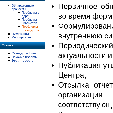
Первичное об
Обнаруженные
проблемы
Проблемы в
во время форм
ядре
Проблемы
библиотек
Формулирова
Проблемы
стандартов
внутреннюю си
Публикации
Мероприятия
Периодиче
Ссылки
актуальности 
Стандарты Linux
Похожие проекты
Это интересно
Публикация ут
Центра;
Отсылка отче
организации
соответствующ