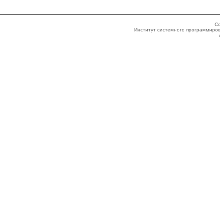
Co
Институт системного программиров