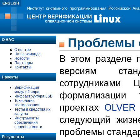
Проблемы 
О НАС
О центре
Наша команда
В этом разделе 
Новости
Партнеры
Контакты
версиям стан
Проекты
сотрудниками 
Верификация
модулей ядра
формализации 
Инфраструктура LSB
Технологии
проектах
OLVER
тестирования
Тесты и средства их
запуска
следующий жизн
Инструменты
обеспечения
переносимости
проблемы стандар
Результаты