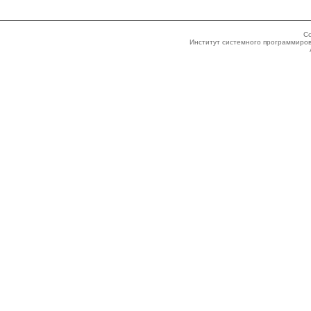
Co
Институт системного программиров