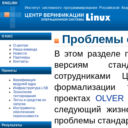
Проблемы 
О НАС
О центре
Наша команда
В этом разделе 
Новости
Партнеры
Контакты
версиям стан
Проекты
сотрудниками 
Верификация
модулей ядра
формализации 
Инфраструктура LSB
Технологии
проектах
OLVER
тестирования
Тесты и средства их
запуска
следующий жизн
Инструменты
обеспечения
переносимости
проблемы стандар
Результаты