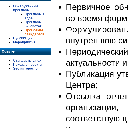
Первичное об
Обнаруженные
проблемы
Проблемы в
во время форм
ядре
Проблемы
библиотек
Формулирова
Проблемы
стандартов
внутреннюю си
Публикации
Мероприятия
Периодиче
Ссылки
актуальности 
Стандарты Linux
Похожие проекты
Это интересно
Публикация ут
Центра;
Отсылка отче
организации
соответствующ