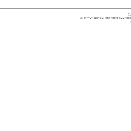
Co
Институт системного программиров