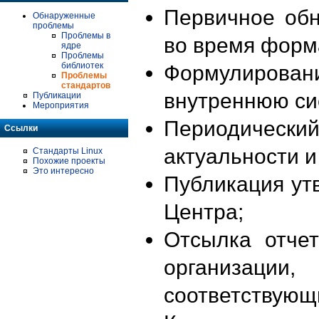
Первичное об
Обнаруженные
проблемы
Проблемы в
во время форм
ядре
Проблемы
библиотек
Формулирова
Проблемы
стандартов
внутреннюю си
Публикации
Мероприятия
Периодиче
Ссылки
актуальности 
Стандарты Linux
Похожие проекты
Это интересно
Публикация ут
Центра;
Отсылка отче
организации
соответствующ