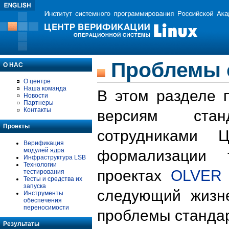
Проблемы 
О НАС
О центре
Наша команда
В этом разделе 
Новости
Партнеры
Контакты
версиям стан
Проекты
сотрудниками 
Верификация
модулей ядра
формализации 
Инфраструктура LSB
Технологии
проектах
OLVER
тестирования
Тесты и средства их
запуска
следующий жизн
Инструменты
обеспечения
переносимости
проблемы стандар
Результаты