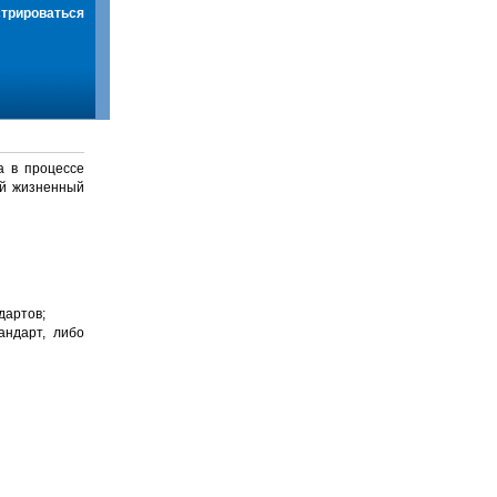
стрироваться
а в процессе
й жизненный
дартов;
андарт, либо