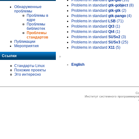
Problems in standard
gtk-glib
(16)
Problems in standard
gtk-gobject
(8)
Обнаруженные
Problems in standard
gtk-gtk
(2)
проблемы
Проблемы в
Problems in standard
gtk-pango
(4)
ядре
Problems in standard
LSB
(71)
Проблемы
Problems in standard
Qt3
(1)
библиотек
Problems in standard
Qt4
(1)
Проблемы
Problems in standard
SUSv2
(3)
стандартов
Публикации
Problems in standard
SUSv3
(25)
Мероприятия
Problems in standard
X11
(5)
Ссылки
»
English
Стандарты Linux
Похожие проекты
Это интересно
Co
Институт системного программиров