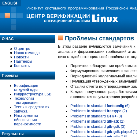
Проблемы стандартов
О НАС
В этом разделе публикуются замечания к
О центре
анализа и формализации требований этих
Наша команда
цикл каждой потенциальной проблемы станд
Новости
Партнеры
Контакты
Первичное обнаружение проблемы ра
Формулирование замечания и занесе
Проекты
Периодический коллегиальный анализ
Публикация утвержденных замечаний 
Верификация
Отсылка отчета по утвержденным зам
модулей ядра
Каждое полученное разработчиками
Инфраструктура LSB
отклоняется по усмотрению разработ
Технологии
тестирования
Problems in standard
fontconfig
(6)
Тесты и средства их
Problems in standard
freetype
(2)
запуска
Инструменты
Problems in standard
GTK+
(8)
обеспечения
Problems in standard
gtk-atk
(2)
переносимости
Problems in standard
gtk-gdk
(3)
Problems in standard
gtk-gdk-pixpuf
(1
Результаты