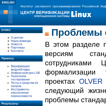
Проблемы 
О НАС
О центре
Наша команда
В этом разделе 
Новости
Партнеры
Контакты
версиям стан
Проекты
сотрудниками 
Верификация
модулей ядра
формализации 
Инфраструктура LSB
Технологии
проектах
OLVER
тестирования
Тесты и средства их
запуска
следующий жизн
Инструменты
обеспечения
переносимости
проблемы стандар
Результаты