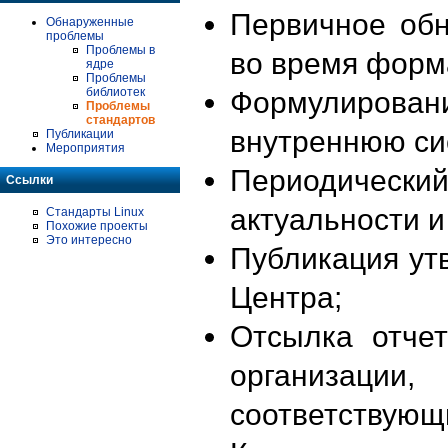
Первичное об
Обнаруженные
проблемы
Проблемы в
во время форм
ядре
Проблемы
библиотек
Формулирова
Проблемы
стандартов
внутреннюю си
Публикации
Мероприятия
Периодиче
Ссылки
актуальности 
Стандарты Linux
Похожие проекты
Это интересно
Публикация ут
Центра;
Отсылка отче
организации
соответствующ