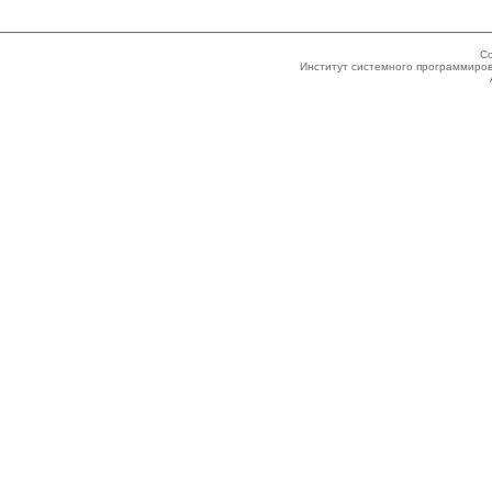
Co
Институт системного программиров