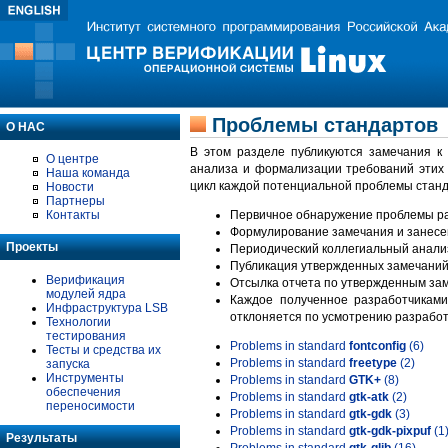
Проблемы стандартов
О НАС
В этом разделе публикуются замечания к
О центре
анализа и формализации требований этих
Наша команда
цикл каждой потенциальной проблемы станд
Новости
Партнеры
Контакты
Первичное обнаружение проблемы ра
Формулирование замечания и занесе
Проекты
Периодический коллегиальный анализ
Публикация утвержденных замечаний 
Верификация
Отсылка отчета по утвержденным зам
модулей ядра
Каждое полученное разработчиками
Инфраструктура LSB
отклоняется по усмотрению разработ
Технологии
тестирования
Problems in standard
fontconfig
(6)
Тесты и средства их
Problems in standard
freetype
(2)
запуска
Инструменты
Problems in standard
GTK+
(8)
обеспечения
Problems in standard
gtk-atk
(2)
переносимости
Problems in standard
gtk-gdk
(3)
Problems in standard
gtk-gdk-pixpuf
(1
Результаты