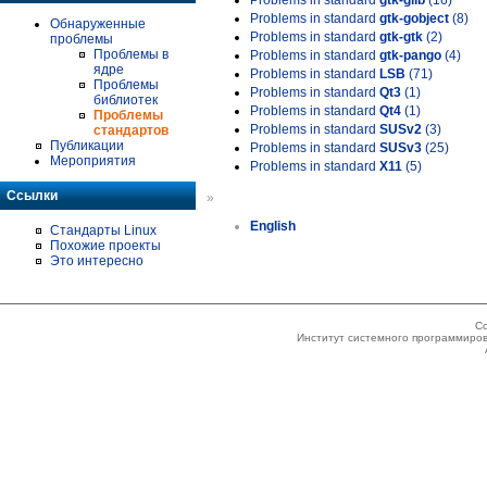
Problems in standard
gtk-glib
(16)
Problems in standard
gtk-gobject
(8)
Обнаруженные
Problems in standard
gtk-gtk
(2)
проблемы
Проблемы в
Problems in standard
gtk-pango
(4)
ядре
Problems in standard
LSB
(71)
Проблемы
Problems in standard
Qt3
(1)
библиотек
Problems in standard
Qt4
(1)
Проблемы
Problems in standard
SUSv2
(3)
стандартов
Публикации
Problems in standard
SUSv3
(25)
Мероприятия
Problems in standard
X11
(5)
Ссылки
»
English
Стандарты Linux
Похожие проекты
Это интересно
Co
Институт системного программиров