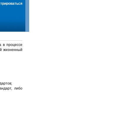
стрироваться
а в процессе
й жизненный
дартов;
андарт, либо