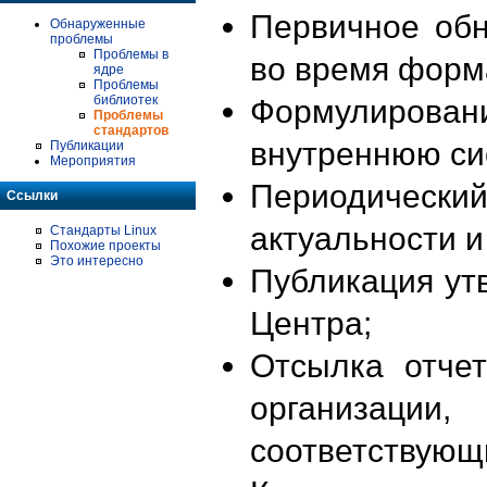
Первичное об
Обнаруженные
проблемы
Проблемы в
во время форм
ядре
Проблемы
библиотек
Формулирова
Проблемы
стандартов
внутреннюю си
Публикации
Мероприятия
Периодиче
Ссылки
актуальности 
Стандарты Linux
Похожие проекты
Это интересно
Публикация ут
Центра;
Отсылка отче
организации
соответствующ