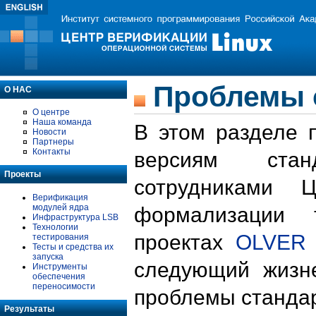
Проблемы 
О НАС
О центре
Наша команда
В этом разделе 
Новости
Партнеры
Контакты
версиям стан
Проекты
сотрудниками 
Верификация
модулей ядра
формализации 
Инфраструктура LSB
Технологии
проектах
OLVER
тестирования
Тесты и средства их
запуска
следующий жизн
Инструменты
обеспечения
переносимости
проблемы стандар
Результаты