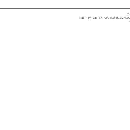
Co
Институт системного программиров