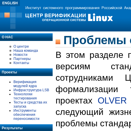
Проблемы 
О НАС
О центре
Наша команда
В этом разделе 
Новости
Партнеры
Контакты
версиям стан
Проекты
сотрудниками 
Верификация
модулей ядра
формализации 
Инфраструктура LSB
Технологии
проектах
OLVER
тестирования
Тесты и средства их
запуска
следующий жизн
Инструменты
обеспечения
переносимости
проблемы стандар
Результаты