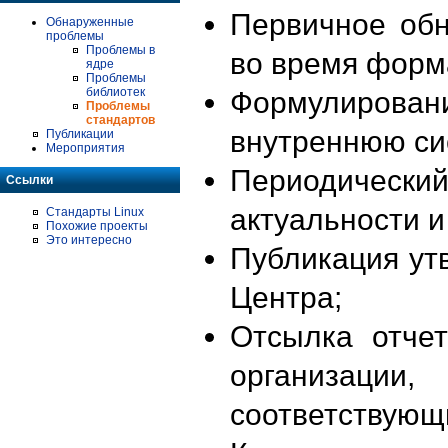
Первичное об
Обнаруженные
проблемы
Проблемы в
во время форм
ядре
Проблемы
библиотек
Формулирова
Проблемы
стандартов
внутреннюю си
Публикации
Мероприятия
Периодиче
Ссылки
актуальности 
Стандарты Linux
Похожие проекты
Это интересно
Публикация ут
Центра;
Отсылка отче
организации
соответствующ