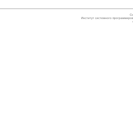
Co
Институт системного программиров