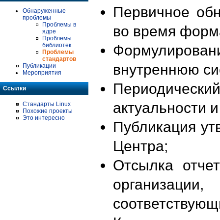
Первичное об
Обнаруженные
проблемы
Проблемы в
во время форм
ядре
Проблемы
библиотек
Формулирова
Проблемы
стандартов
внутреннюю си
Публикации
Мероприятия
Периодиче
Ссылки
актуальности 
Стандарты Linux
Похожие проекты
Это интересно
Публикация ут
Центра;
Отсылка отче
организации
соответствующ