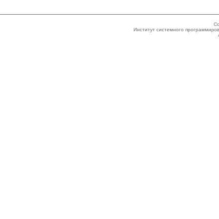
Co
Институт системного программиров