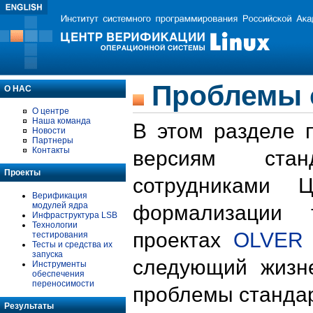
Проблемы 
О НАС
О центре
Наша команда
В этом разделе 
Новости
Партнеры
Контакты
версиям стан
Проекты
сотрудниками 
Верификация
модулей ядра
формализации 
Инфраструктура LSB
Технологии
проектах
OLVER
тестирования
Тесты и средства их
запуска
следующий жизн
Инструменты
обеспечения
переносимости
проблемы стандар
Результаты