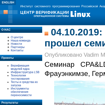
04.10.2019
О НАС
О центре
прошел сем
Наша команда
Новости
Партнеры
Контакты
Опубликовано Vadim Mut
Проекты
Семинар CPA&L
Верификация
модулей ядра
Фрауэнкимзе, Герм
Инфраструктура LSB
Технологии
тестирования
Тесты и средства их
запуска
Инструменты
обеспечения
переносимости
Результаты