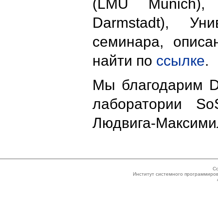
(LMU Munich),
Darmstadt), Ун
семинара, описа
найти по
ссылке
.
Мы благодарим Dir
лаборатории So
Людвига-Максимил
Co
Институт системного программиров