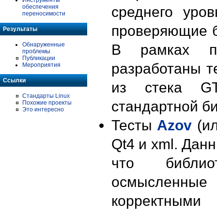
обеспечения
среднего уровн
переносимости
проверяющие б
Результаты
Обнаруженные
В рамках пр
проблемы
Публикации
разработаны т
Мероприятия
Ссылки
из стека G
Стандарты Linux
стандартной б
Похожие проекты
Это интересно
Тесты
Azov
(ил
Qt4 и xml. Дан
что библио
осмысленные 
корректными