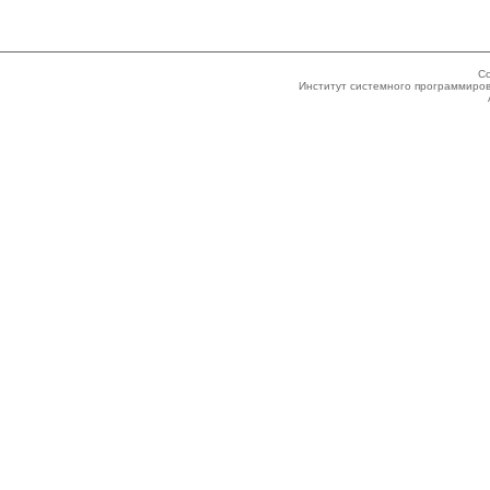
Co
Институт системного программиров