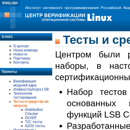
Тесты и сре
О НАС
О центре
Наша команда
Центром были р
Новости
Партнеры
Контакты
наборы, в нас
Проекты
сертификационных
Верификация
модулей ядра
Набор тесто
Инфраструктура LSB
Технологии
тестирования
основанных 
Тесты и средства их
запуска
Distribution
функций LSB C
Checker
OLVER
T2C тесты
Разработанны
AZOV тесты
Инструменты