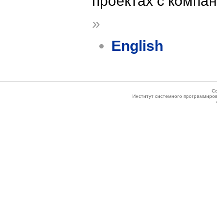
проектах с компа
»
English
Co
Институт системного программиров