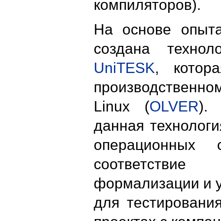
компиляторов).
На основе опыт
создана технол
UniTESK
, котор
производственно
Linux (
OLVER
).
данная технологи
операционных 
соответстви
формализации и у
для тестировани