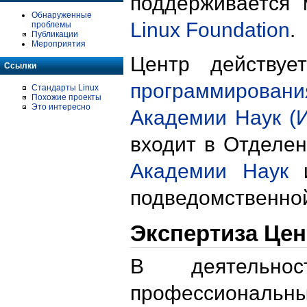
поддерживается
Обнаруженные
Linux Foundation
.
проблемы
Публикации
Мероприятия
Центр действу
Ссылки
программировани
Стандарты Linux
Похожие проекты
Это интересно
Академии Наук (
входит в Отделе
Академии Наук
и
подведомственн
Экспертиза Цен
В деятельно
профессиональны