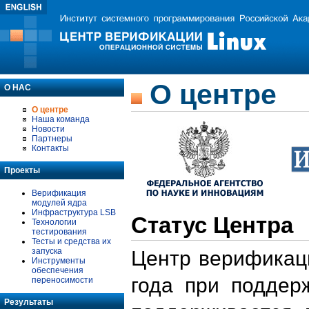
О центре
О НАС
О центре
Наша команда
Новости
Партнеры
Контакты
Проекты
Верификация
модулей ядра
Инфраструктура LSB
Статус Центра
Технологии
тестирования
Тесты и средства их
запуска
Центр верификаци
Инструменты
обеспечения
года при поддер
переносимости
Результаты