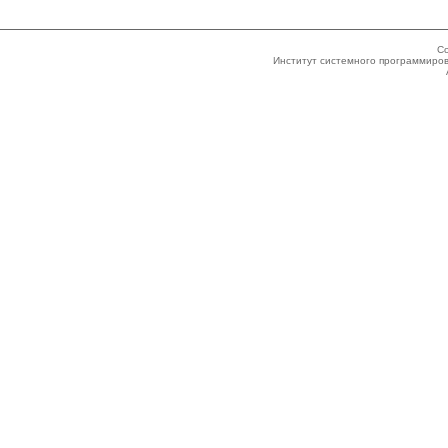
Co
Институт системного программиров