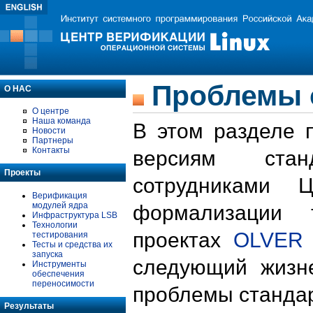
Проблемы 
О НАС
О центре
Наша команда
В этом разделе 
Новости
Партнеры
Контакты
версиям стан
Проекты
сотрудниками 
Верификация
модулей ядра
формализации 
Инфраструктура LSB
Технологии
проектах
OLVER
тестирования
Тесты и средства их
запуска
следующий жизн
Инструменты
обеспечения
переносимости
проблемы стандар
Результаты