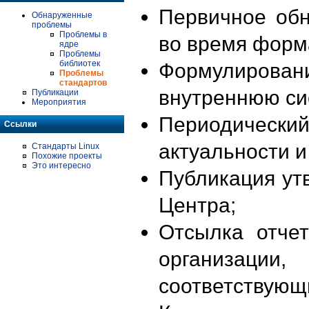
Первичное об
Обнаруженные
проблемы
Проблемы в
во время форм
ядре
Проблемы
библиотек
Формулирова
Проблемы
стандартов
внутреннюю си
Публикации
Мероприятия
Периодиче
Ссылки
актуальности 
Стандарты Linux
Похожие проекты
Это интересно
Публикация ут
Центра;
Отсылка отче
организации
соответствующ