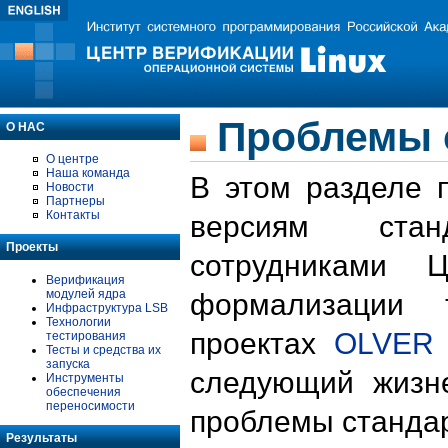
Проблемы 
О НАС
О центре
Наша команда
В этом разделе 
Новости
Партнеры
Контакты
версиям стан
Проекты
сотрудниками 
Верификация
модулей ядра
формализации 
Инфраструктура LSB
Технологии
проектах
OLVER
тестирования
Тесты и средства их
запуска
следующий жизн
Инструменты
обеспечения
переносимости
проблемы стандар
Результаты