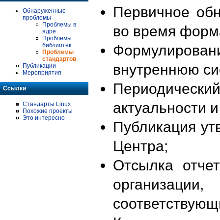
Первичное об
Обнаруженные
проблемы
Проблемы в
во время форм
ядре
Проблемы
библиотек
Формулирова
Проблемы
стандартов
внутреннюю си
Публикации
Мероприятия
Периодиче
Ссылки
актуальности 
Стандарты Linux
Похожие проекты
Это интересно
Публикация ут
Центра;
Отсылка отче
организации
соответствующ