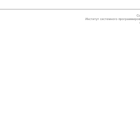
Co
Институт системного программиров