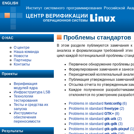
Проблемы стандартов
О НАС
В этом разделе публикуются замечания к
О центре
анализа и формализации требований этих
Наша команда
цикл каждой потенциальной проблемы станд
Новости
Партнеры
Контакты
Первичное обнаружение проблемы ра
Формулирование замечания и занесе
Проекты
Периодический коллегиальный анализ
Публикация утвержденных замечаний 
Верификация
Отсылка отчета по утвержденным зам
модулей ядра
Каждое полученное разработчиками
Инфраструктура LSB
отклоняется по усмотрению разработ
Технологии
тестирования
Problems in standard
fontconfig
(6)
Тесты и средства их
Problems in standard
freetype
(2)
запуска
Инструменты
Problems in standard
GTK+
(8)
обеспечения
Problems in standard
gtk-atk
(2)
переносимости
Problems in standard
gtk-gdk
(3)
Problems in standard
gtk-gdk-pixpuf
(1
Результаты