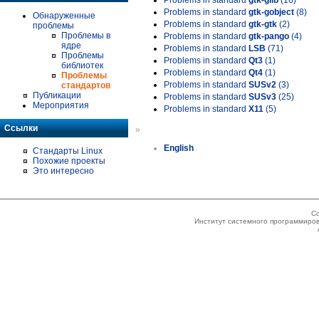
Problems in standard
gtk-glib
(16)
Problems in standard
gtk-gobject
(8)
Обнаруженные
Problems in standard
gtk-gtk
(2)
проблемы
Проблемы в
Problems in standard
gtk-pango
(4)
ядре
Problems in standard
LSB
(71)
Проблемы
Problems in standard
Qt3
(1)
библиотек
Problems in standard
Qt4
(1)
Проблемы
Problems in standard
SUSv2
(3)
стандартов
Публикации
Problems in standard
SUSv3
(25)
Мероприятия
Problems in standard
X11
(5)
Ссылки
»
English
Стандарты Linux
Похожие проекты
Это интересно
Co
Институт системного программиров