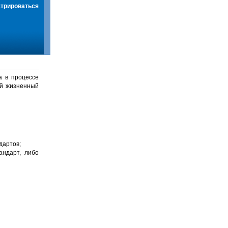
стрироваться
а в процессе
й жизненный
дартов;
андарт, либо