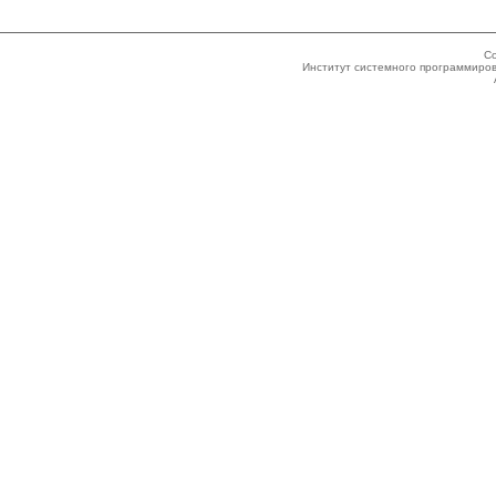
Co
Институт системного программиров