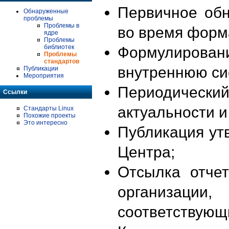
Первичное об
Обнаруженные
проблемы
Проблемы в
во время форм
ядре
Проблемы
библиотек
Формулирова
Проблемы
стандартов
внутреннюю си
Публикации
Мероприятия
Периодиче
Ссылки
актуальности 
Стандарты Linux
Похожие проекты
Это интересно
Публикация ут
Центра;
Отсылка отче
организации
соответствующ