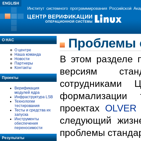
Проблемы 
О НАС
О центре
Наша команда
В этом разделе 
Новости
Партнеры
Контакты
версиям стан
Проекты
сотрудниками 
Верификация
модулей ядра
формализации 
Инфраструктура LSB
Технологии
проектах
OLVER
тестирования
Тесты и средства их
запуска
следующий жизн
Инструменты
обеспечения
переносимости
проблемы стандар
Результаты