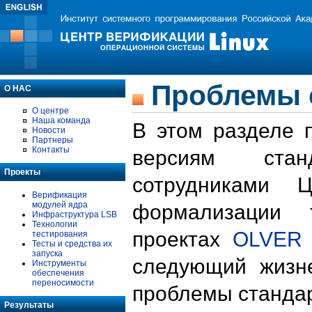
Проблемы 
О НАС
О центре
Наша команда
В этом разделе 
Новости
Партнеры
Контакты
версиям стан
Проекты
сотрудниками 
Верификация
модулей ядра
формализации 
Инфраструктура LSB
Технологии
проектах
OLVER
тестирования
Тесты и средства их
запуска
следующий жизн
Инструменты
обеспечения
переносимости
проблемы стандар
Результаты