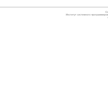
Co
Институт системного программиров