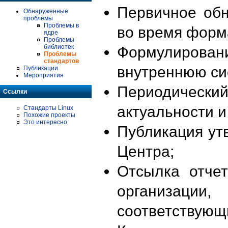
Первичное об
Обнаруженные
проблемы
Проблемы в
во время форм
ядре
Проблемы
библиотек
Формулирова
Проблемы
стандартов
внутреннюю си
Публикации
Мероприятия
Периодиче
Ссылки
актуальности 
Стандарты Linux
Похожие проекты
Это интересно
Публикация ут
Центра;
Отсылка отче
организации
соответствующ